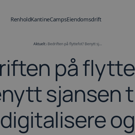
Renhold
Kantine
Camps
Eiendomsdrift
Aktuelt
Bedriften på flyttefot? Benytt sjansen til å digitalisere og optimalisere bygget
iften på flytt
nytt sjansen ti
digitalisere o