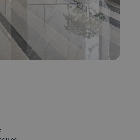
e
r du og