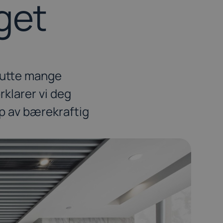
get
 kutte mange
rklarer vi deg
p av bærekraftig