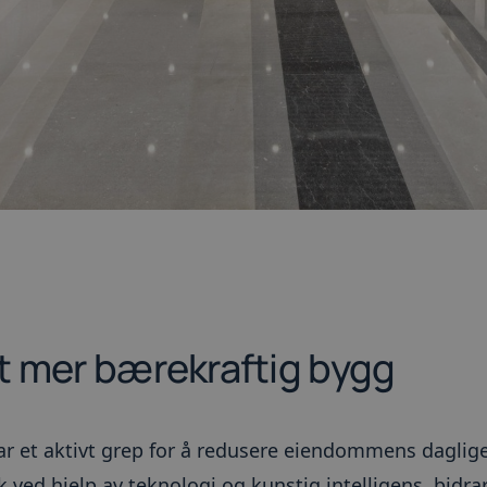
t mer bærekraftig bygg
r et aktivt grep for å redusere eiendommens daglig
 ved hjelp av teknologi og kunstig intelligens, bidra