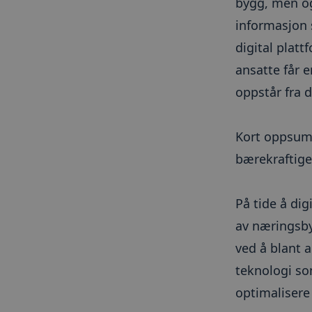
bygg, men og
.l
_gcl_au
_ga
_cfuvid
.h
informasjon 
digital platt
test_cookie
ansatte får 
_gid
oppstår fra d
_lfa
_ga_M54BJS8RR7
AnalyticsSyncHistor
Kort oppsumm
__hssrc
bærekraftige
_fbp
__hssc
På tide å dig
li_gc
av næringsby
__hstc
ved å blant a
NID
teknologi som
optimalisere
bcookie