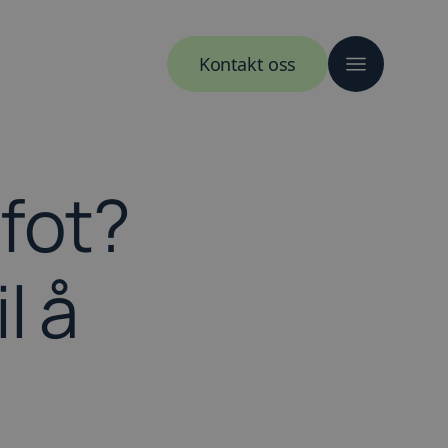
Kontakt oss
efot?
l å
g