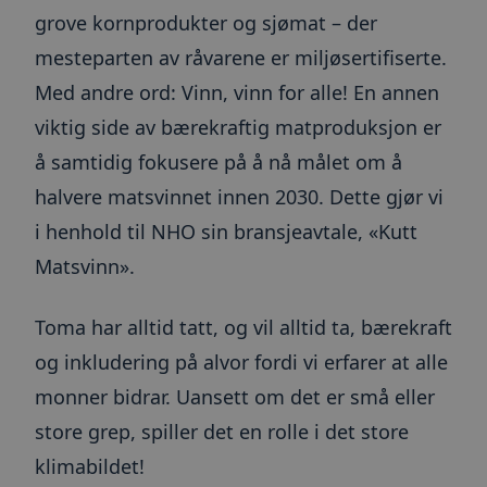
li_sugr
3 måneder
LinkedIn
brukes til å begrense
og utfø
grove kornprodukter og sjømat – der
.linkedin.com
mengden data registr
inform
Google på nettstede
hvorda
_cfuvid
.hubspot.com
Sesjon
mesteparten av råvarene er miljøsertifiserte.
høyt trafikkvolum.
sluttbr
nettste
_ga
1 år 1
Dette
Google
annons
Med andre ord: Vinn, vinn for alle! En annen
måned
informasjonskapseln
LLC
sluttbr
er knyttet til Google
.toma.no
sett fø
viktig side av bærekraftig matproduksjon er
Universal Analytics -
nevnte 
en betydelig oppdate
å samtidig fokusere på å nå målet om å
Googles mer brukte
test_cookie
15
Denne
Google LLC
analysetjeneste. De
minutter
inform
.doubleclick.net
informasjonskapsele
halvere matsvinnet innen 2030. Dette gjør vi
settes 
brukes til å skille uni
(som ei
brukere ved å tilordn
for å a
i henhold til NHO sin bransjeavtale, «Kutt
tilfeldig generert n
nettst
som en klientidentifi
nettlese
Matsvinn».
Den er inkludert i hv
informa
sideforespørsel på et
nettsted og brukes ti
_lfa
1 år
Leadfe
Liidio Oy
beregne besøkende, 
samler 
toma.no
Toma har alltid tatt, og vil alltid ta, bærekraft
kampanjedata for
til all
nettstedsanalyserap
nettste
og inkludering på alvor fordi vi erfarer at alle
inkluder
_gid
1 dag
Denne
Google
besøke
informasjonskapsele
monner bidrar. Uansett om det er små eller
LLC
tid bru
av Google Analytics.
.toma.no
nettste
lagrer og oppdaterer
store grep, spiller det en rolle i det store
verdi for hver besøkt
AnalyticsSyncHistory
1 måned
Brukes t
LinkedIn
og brukes til å telle 
inform
Corporation
klimabildet!
sidevisninger.
tidspun
.linkedin.com
synkro