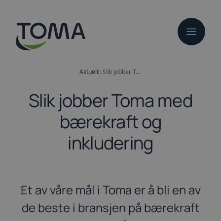
Hopp
til
hovedinnhold
Aktuelt
Slik jobber Toma med bærekraft og inkludering
Slik jobber Toma med
bærekraft og
inkludering
Et av våre mål i Toma er å bli en av
de beste i bransjen på bærekraft