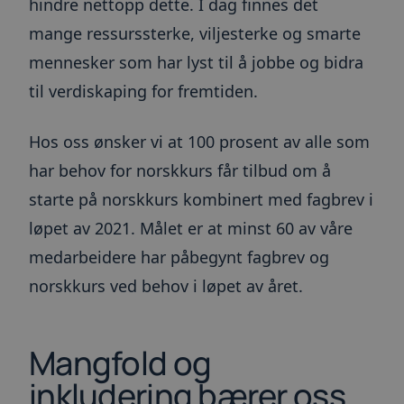
hindre nettopp dette. I dag finnes det
ARRAffinity
Sesjon
Denne
Microsoft
informas
Corporation
mange ressurssterke, viljesterke og smarte
angis av 
.toma.no
som kjør
mennesker som har lyst til å jobbe og bidra
Windows 
skyplatt
til verdiskaping for fremtiden.
brukes til
lastbalan
sikre at 
om besøk
Hos oss ønsker vi at 100 prosent av alle som
dirigert 
server i 
helst sur
har behov for norskkurs får tilbud om å
__cf_bm
30
Denne
Cloudflare Inc.
starte på norskkurs kombinert med fagbrev i
minutter
informas
.blogg.toma.no
Google
brukes til
løpet av 2021. Målet er at minst 60 av våre
mellom m
Privacy Policy
roboter. 
medarbeidere har påbegynt fagbrev og
gunstig f
for å kun
gyldige r
norskkurs ved behov i løpet av året.
bruken av
__cf_bm
30
Denne
Cloudflare Inc.
minutter
informas
.info.toma.no
brukes til
Mangfold og
mellom m
roboter. 
gunstig f
inkludering bærer oss
for å kun