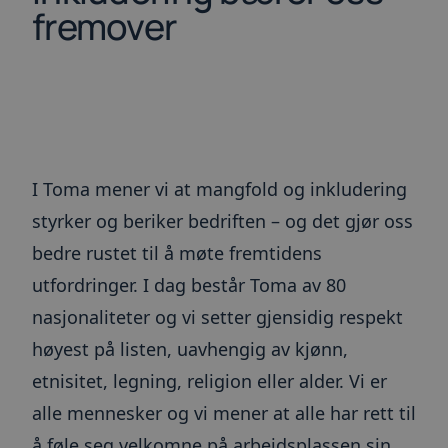
gyldige r
fremover
bruken av
_GRECAPTCHA
6 måneder
Google r
Google LLC
setter en
www.google.com
informas
(_GRECAP
den kjøres
risikoana
__cfruid
Sesjon
Informas
Cloudflare Inc.
tilknyttet
.info.toma.no
som bruke
I Toma mener vi at mangfold og inkludering
brukes til
pålitelig 
styrker og beriker bedriften – og det gjør oss
ARRAffinitySameSite
Sesjon
Når du b
Microsoft
Microsof
Corporation
bedre rustet til å møte fremtidens
vertsplat
.toma.no
muliggjør
utfordringer. I dag består Toma av 80
belastnin
sikrer de
informas
nasjonaliteter og vi setter gjensidig respekt
at forespø
besøkssøk
høyest på listen, uavhengig av kjønn,
blir hånd
server i k
etnisitet, legning, religion eller alder. Vi er
__cfruid
Sesjon
Informas
Cloudflare Inc.
alle mennesker og vi mener at alle har rett til
tilknyttet
.blogg.toma.no
som bruke
brukes til
å føle seg velkomne på arbeidsplassen sin.