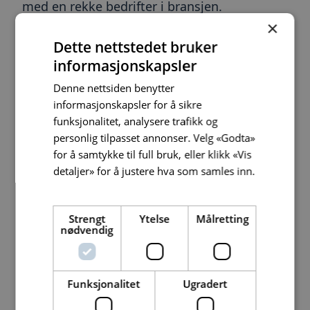
med en rekke bedrifter i bransjen.
×
Dette nettstedet bruker
Fokus på sunn og
informasjonskapsler
bærekraftig mat
Denne nettsiden benytter
informasjonskapsler for å sikre
funksjonalitet, analysere trafikk og
Visste du at storfekjøtt fører til nesten 8
personlig tilpasset annonser. Velg «Godta»
for å samtykke til full bruk, eller klikk «Vis
ganger så mye CO2-utslipp som kjøtt fra
detaljer» for å justere hva som samles inn.
kylling, og 25 ganger så mye som fra linser?
Les mer
Det er grunnen til at vi nå ønsker å redusere
Strengt
Ytelse
Målretting
vårt innkjøp av storfekjøtt og i stedet
nødvendig
fokuserer på å tilby en bredere meny i våre
kantiner – både når det kommer til et
Funksjonalitet
Ugradert
grønnere menyutvalg, men også på