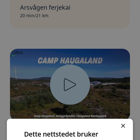
Arsvågen ferjekai
20 min/21 km
×
Dette nettstedet bruker