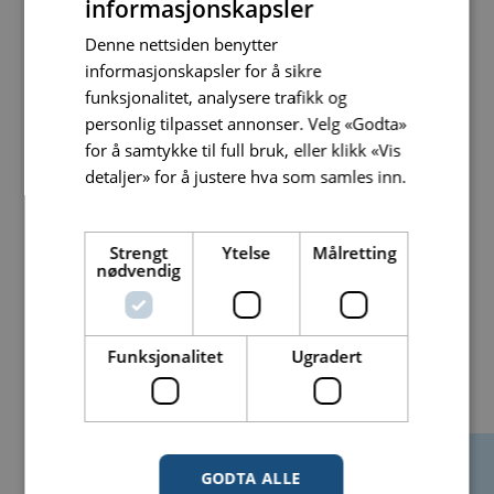
informasjonskapsler
Kontakt og booking:
Denne nettsiden benytter
informasjonskapsler for å sikre
funksjonalitet, analysere trafikk og
Generelle henvendelser
personlig tilpasset annonser. Velg «Godta»
Havnavegen 73, 5570 Aksdal
for å samtykke til full bruk, eller klikk «Vis
402 90 854
detaljer» for å justere hva som samles inn.
TC.Gismarvik@tomacamps.no
Les mer
Strengt
Ytelse
Målretting
nødvendig
John-Endre Eide
Driftsdirektør Toma Camps AS
40 62 80 27
Funksjonalitet
Ugradert
john-endre.eide@toma.no
GODTA ALLE
Navn
*