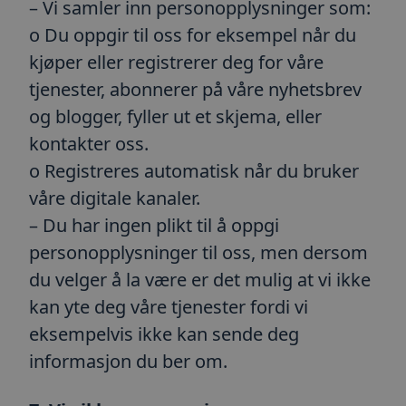
– Vi samler inn personopplysninger som:
Microsof
Corporation
vertsplat
.toma.no
o Du oppgir til oss for eksempel når du
muliggjør
belastnin
sikrer de
kjøper eller registrerer deg for våre
informas
at forespø
tjenester, abonnerer på våre nyhetsbrev
besøkssøk
blir hånd
og blogger, fyller ut et skjema, eller
server i k
kontakter oss.
__cfruid
Sesjon
Informas
Cloudflare Inc.
tilknyttet
.blogg.toma.no
o Registreres automatisk når du bruker
som bruke
brukes til
våre digitale kanaler.
pålitelig 
– Du har ingen plikt til å oppgi
__cf_bm
30
Denne
Cloudflare Inc.
minutter
informas
.hubspot.com
personopplysninger til oss, men dersom
brukes til
mellom m
roboter. 
du velger å la være er det mulig at vi ikke
gunstig f
for å kun
kan yte deg våre tjenester fordi vi
gyldige r
bruken av
eksempelvis ikke kan sende deg
informasjon du ber om.