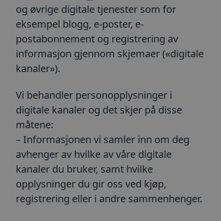
Google
brukes til
og øvrige digitale tjenester som for
mellom m
Privacy Policy
roboter. 
eksempel blogg, e-poster, e-
gunstig f
for å kun
gyldige r
postabonnement og registrering av
bruken av
informasjon gjennom skjemaer («digitale
__cf_bm
30
Denne
Cloudflare Inc.
minutter
informas
.info.toma.no
kanaler»).
brukes til
mellom m
roboter. 
gunstig f
Vi behandler personopplysninger i
for å kun
gyldige r
digitale kanaler og det skjer på disse
bruken av
måtene:
_GRECAPTCHA
6 måneder
Google r
Google LLC
setter en
www.google.com
– Informasjonen vi samler inn om deg
informas
(_GRECAP
avhenger av hvilke av våre digitale
den kjøres
risikoana
kanaler du bruker, samt hvilke
__cfruid
Sesjon
Informas
Cloudflare Inc.
opplysninger du gir oss ved kjøp,
tilknyttet
.info.toma.no
som bruke
registrering eller i andre sammenhenger.
brukes til
pålitelig 
ARRAffinitySameSite
Sesjon
Når du b
Microsoft