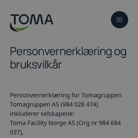
Hopp
til
hovedinnhold
Personvern­erklæring og
bruksvilkår
Personvernerklæring for Tomagruppen
Tomagruppen AS (984 028 474)
inkluderer selskapene:
Toma Facility Norge AS (Org nr 984 684
037),