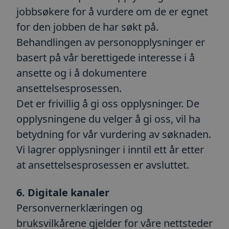
jobbsøkere for å vurdere om de er egnet
Strengt nødvendig
Ytelse
Målretting
for den jobben de har søkt på.
Funksjonalitet
Ugradert
Behandlingen av personopplysninger er
Strengt nødvendige informasjonskapsler tillater
kjernefunksjoner på nettstedet, som
basert på vår berettigede interesse i å
brukerinnlogging og kontoadministrasjon.
Nettstedet kan ikke brukes riktig uten strengt
ansette og i å dokumentere
nødvendige informasjonskapsler.
ansettelsesprosessen.
Forsørger
/
Navn
Utløpsdato
Beskrivel
Domene
Det er frivillig å gi oss opplysninger. De
ARRAffinity
Sesjon
Denne
Microsoft
opplysningene du velger å gi oss, vil ha
informas
Corporation
angis av 
.toma.no
betydning for vår vurdering av søknaden.
som kjør
Windows 
Vi lagrer opplysninger i inntil ett år etter
skyplatt
brukes til
at ansettelsesprosessen er avsluttet.
lastbalan
sikre at 
om besøk
dirigert 
6. Digitale kanaler
server i 
helst sur
Personvernerklæringen og
__cf_bm
30
Denne
Cloudflare Inc.
bruksvilkårene gjelder for våre nettsteder
minutter
informas
.blogg.toma.no