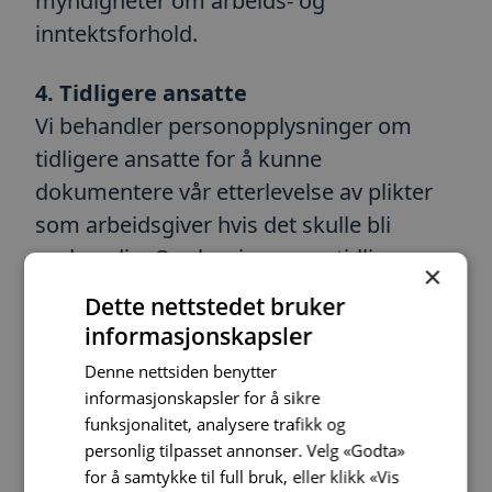
myndigheter om arbeids- og
inntektsforhold.
4. Tidligere ansatte
Vi behandler personopplysninger om
tidligere ansatte for å kunne
dokumentere vår etterlevelse av plikter
som arbeidsgiver hvis det skulle bli
nødvendig. Opplysninger om tidligere
×
ansatte vil også fremgå av avtaler,
Dette nettstedet bruker
korrespondanse og annen
informasjonskapsler
dokumentasjon vi lagrer og bruker som
Denne nettsiden benytter
del av virksomheten vår.
informasjonskapsler for å sikre
Behandlingen av personopplysninger er
funksjonalitet, analysere trafikk og
personlig tilpasset annonser. Velg «Godta»
basert på vår berettigede interesse i å
for å samtykke til full bruk, eller klikk «Vis
dokumentere vår saksbehandling i