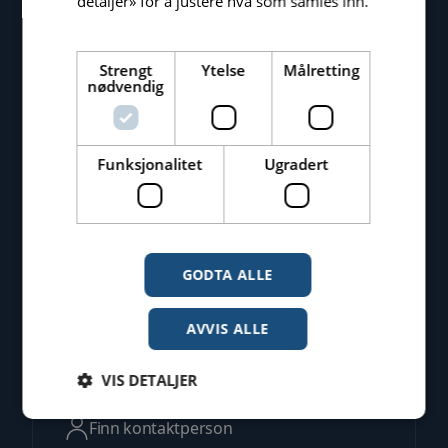
detaljer» for å justere hva som samles inn.
Les mer
Strengt
Ytelse
Målretting
nødvendig
Tomagruppen AS
Krokatjønnveien 15
Funksjonalitet
Ugradert
5147 Fyllingsdalen
Bergen
GODTA ALLE
Kontakt oss
AVVIS ALLE
Sentralbord: 09090
VIS DETALJER
Finn kontaktperson