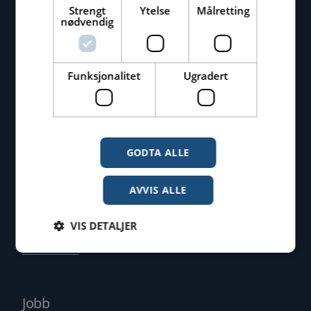
Strengt
Ytelse
Målretting
nødvendig
Kontakt oss
Sentralbord: 09090
Funksjonalitet
Ugradert
Finn kontaktperson
Kontaktskjema
GODTA ALLE
AVVIS ALLE
VIS DETALJER
Tjenester
Strengt nødvendig
Ytelse
Målretting
Jobb
Funksjonalitet
Ugradert