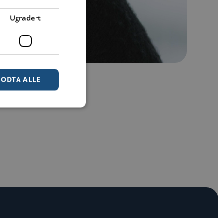
Ugradert
GODTA ALLE
ontoadministrasjon.
r som kjøres på
astbalansering for å
 til samme server i