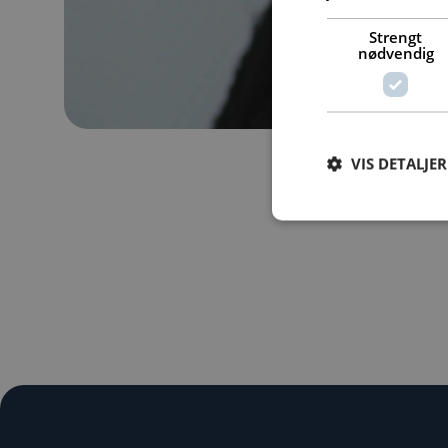
Strengt
nødvendig
VIS DETALJER
Strengt nødvendige i
Nettstedet kan ikke b
Navn
ARRAffinity