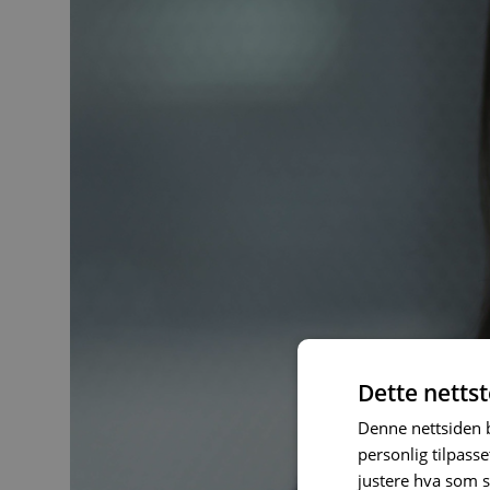
Dette netts
Denne nettsiden b
personlig tilpasse
justere hva som 