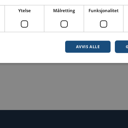
Ytelse
Målretting
Funksjonalitet
AVVIS ALLE
Strengt nødvendig
Ytelse
Målretting
Funksjonalitet
Ugradert
nformasjonskapsler tillater kjernefunksjoner på nettstedet, som brukerinnlogging og k
rukes riktig uten strengt nødvendige informasjonskapsler.
Forsørger
/
Utløpsdato
Beskrivelse
Domene
Sesjon
Denne informasjonskapselen angis av nettstede
Microsoft
Windows Azure-skyplattformen. Den brukes til l
Corporation
sikre at forespørslene om besøkende blir dirigert
.toma.no
en hvilken som helst surfesession.