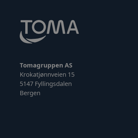
__cf_bm
__cf_bm
_GRECAPTCHA
__cfruid
Tomagruppen AS
ARRAffinitySameSit
Krokatjønnveien 15
5147 Fyllingsdalen
__cfruid
Bergen
__cf_bm
Fors
Navn
/
Do
Fo
Navn
Navn