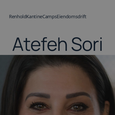
Renhold
Kantine
Camps
Eiendomsdrift
Atefeh Sori