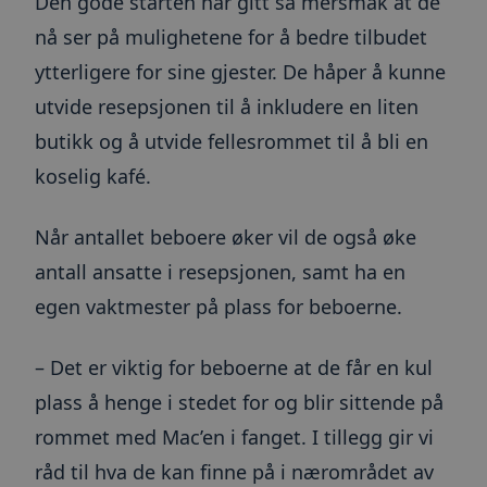
Den gode starten har gitt så mersmak at de
__cf_bm
30
Denne
Cloudflare Inc.
nå ser på mulighetene for å bedre tilbudet
minutter
informas
.blogg.toma.no
Google
brukes til
ytterligere for sine gjester. De håper å kunne
mellom m
Privacy Policy
roboter. 
utvide resepsjonen til å inkludere en liten
gunstig f
for å kun
gyldige r
butikk og å utvide fellesrommet til å bli en
bruken av
koselig kafé.
__cf_bm
30
Denne
Cloudflare Inc.
minutter
informas
.info.toma.no
brukes til
mellom m
Når antallet beboere øker vil de også øke
roboter. 
gunstig f
antall ansatte i resepsjonen, samt ha en
for å kun
gyldige r
egen vaktmester på plass for beboerne.
bruken av
_GRECAPTCHA
6 måneder
Google r
Google LLC
setter en
www.google.com
– Det er viktig for beboerne at de får en kul
informas
(_GRECAP
den kjøres
plass å henge i stedet for og blir sittende på
risikoana
rommet med Mac’en i fanget. I tillegg gir vi
__cfruid
Sesjon
Informas
Cloudflare Inc.
tilknyttet
.info.toma.no
råd til hva de kan finne på i nærområdet av
som bruke
brukes til