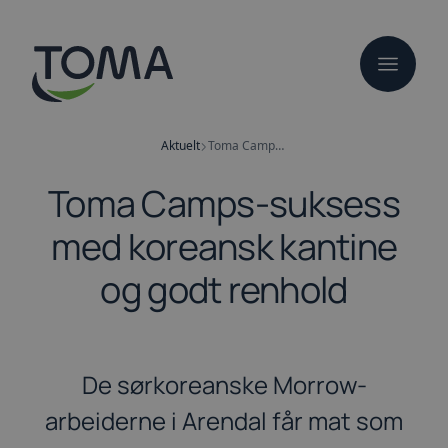
Hopp
til
hovedinnhold
Aktuelt
Toma Camps-suksess med koreansk kantine og godt renhold
Toma Camps-suksess
med koreansk kantine
og godt renhold
De sørkoreanske Morrow-
arbeiderne i Arendal får mat som