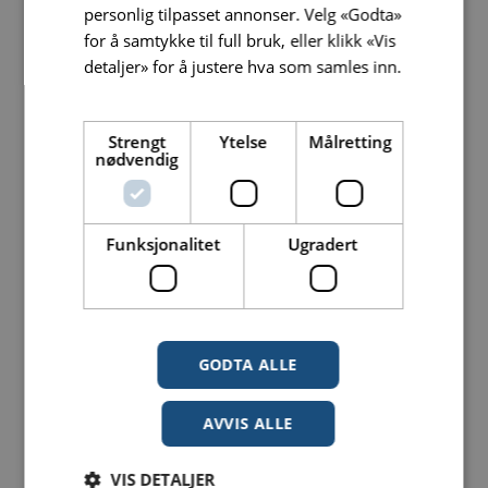
personlig tilpasset annonser. Velg «Godta»
Rustad.
for å samtykke til full bruk, eller klikk «Vis
detaljer» for å justere hva som samles inn.
Les mer
Strengt
Ytelse
Målretting
GOD SERVICE
: Morten Halvorsen i Toma Camps
nødvendig
forteller at det har vært viktig for dem å kunne
yte litt ekstra personlig service, som viser seg i
små detaljer, som her med klokken som viser
Funksjonalitet
Ugradert
tidspunktet i Seoul.
Utvider med kafé og
vaktmester
GODTA ALLE
AVVIS ALLE
– Vi kaller det heller et ansatthotell enn en
boligrigg. Standarden er hevet slik at det
VIS DETALJER