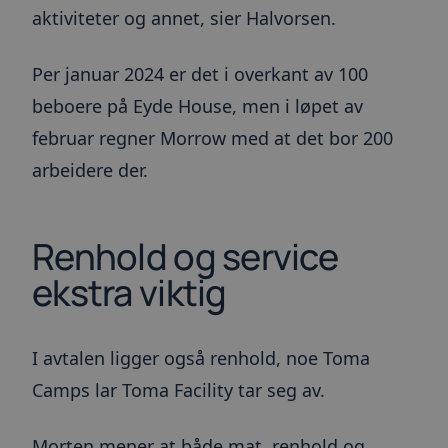
aktiviteter og annet, sier Halvorsen.
pålitelig 
ARRAffinitySameSite
Sesjon
Når du b
Microsoft
Microsof
Corporation
Per januar 2024 er det i overkant av 100
vertsplat
.toma.no
muliggjør
belastnin
beboere på Eyde House, men i løpet av
sikrer de
informas
februar regner Morrow med at det bor 200
at forespø
besøkssøk
arbeidere der.
blir hånd
server i k
__cfruid
Sesjon
Informas
Cloudflare Inc.
tilknyttet
.blogg.toma.no
Renhold og service
som bruke
brukes til
pålitelig 
ekstra viktig
__cf_bm
30
Denne
Cloudflare Inc.
minutter
informas
.hubspot.com
brukes til
mellom m
roboter. 
I avtalen ligger også renhold, noe Toma
gunstig f
for å kun
Camps lar Toma Facility tar seg av.
gyldige r
bruken av
Morten mener at både mat, renhold og