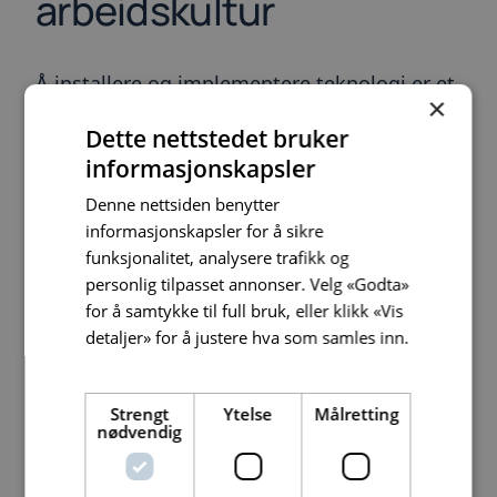
arbeidskultur
Å installere og implementere teknologi er et
×
viktig steg i riktig retning, men ikke nok for
Dette nettstedet bruker
å ta deg over mållinjen. Teknologien må
informasjonskapsler
også utnyttes, og teknologien må utnyttes
Denne nettsiden benytter
av mennesker. Dataene må bli operasjonelt
informasjonskapsler for å sikre
funksjonalitet, analysere trafikk og
anvendbare, og de må kunne utnyttes aktivt
personlig tilpasset annonser. Velg «Godta»
i det daglige arbeidet for å effektivisere og
for å samtykke til full bruk, eller klikk «Vis
optimalisere eksisterende prosesser og øke
detaljer» for å justere hva som samles inn.
Les mer
servicetilbudet til brukerne av bygget.
Strengt
Ytelse
Målretting
Å realisere gevinstene av PropTech krever en
nødvendig
datadreven arbeidskultur, en arbeidshverdag