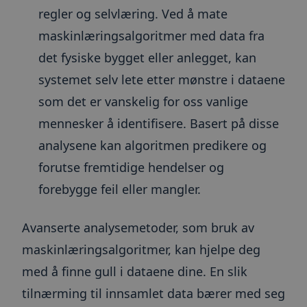
__cfruid
Sesjon
Informas
Cloudflare Inc.
regler og selvlæring. Ved å mate
tilknyttet
.blogg.toma.no
som bruke
maskinlæringsalgoritmer med data fra
brukes til
pålitelig 
det fysiske bygget eller anlegget, kan
__cf_bm
30
Denne
Cloudflare Inc.
minutter
informas
.hubspot.com
systemet selv lete etter mønstre i dataene
brukes til
mellom m
som det er vanskelig for oss vanlige
roboter. 
gunstig f
mennesker å identifisere. Basert på disse
for å kun
gyldige r
bruken av
analysene kan algoritmen predikere og
forutse fremtidige hendelser og
forebygge feil eller mangler.
Forsørger
Forsørger
/
Navn
Navn
Utløpsdato
Utløpsdato
Beskrivelse
Beskrivelse
/
Domene
Domene
Avanserte analysemetoder, som bruk av
Forsørger
Navn
Utløpsdato
Beskrivelse
hubspotutk
AWSELBCORS
6 måneder
2 timer
Dette
Informasjonskapsle
HubSpot
Amazon.com
/
Domene
Forsørger
/
Navn
Utløpsdato
Beskriv
informasjonskapselnavne
AWSELB og
Inc.
Inc.
maskinlæringsalgoritmer, kan hjelpe deg
Domene
er knyttet til nettsteder
AWSELBCORS er
.toma.no
app.jazz.co
_gat_UA-
.toma.no
57
Dette er en mønster
bygget på HubSpot-
funksjonelt de sam
30331265-2
sekunder
informasjonskapsel s
bscookie
1 år
Brukt a
LinkedIn
med å finne gull i dataene dine. En slik
plattformen. HubSpot
informasjonskapsle
Google Analytics, de
nettver
Corporation
rapporterer at formålet er
Sistnevnte har et
mønsterelementet p
LinkedI
.www.linkedin.com
tilnærming til innsamlet data bærer med seg
brukerautentisering. Som
eksplisitt SameSite-
navnet inneholder d
bruken
en vedvarende snarere
attributt sett på gr
identitetsnummeret t
tjeneste