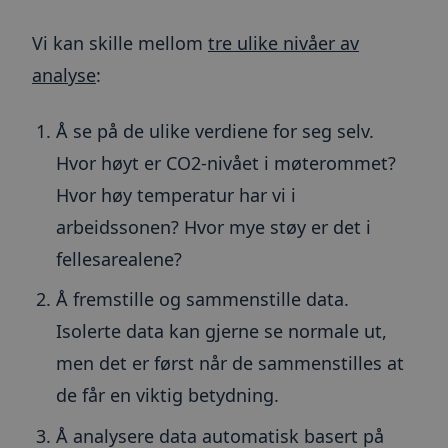
mellom m
roboter. 
gunstig f
Vi kan skille mellom
tre ulike nivåer av
for å kun
gyldige r
analyse
:
bruken av
_GRECAPTCHA
6 måneder
Google r
Google LLC
setter en
www.google.com
Å se på de ulike verdiene for seg selv.
informas
(_GRECAP
den kjøres
Hvor høyt er CO2-nivået i møterommet?
risikoana
Hvor høy temperatur har vi i
__cfruid
Sesjon
Informas
Cloudflare Inc.
tilknyttet
.info.toma.no
arbeidssonen? Hvor mye støy er det i
som bruke
brukes til
fellesarealene?
pålitelig 
ARRAffinitySameSite
Sesjon
Når du b
Microsoft
Å fremstille og sammenstille data.
Microsof
Corporation
vertsplat
.toma.no
Isolerte data kan gjerne se normale ut,
muliggjør
belastnin
sikrer de
men det er først når de sammenstilles at
informas
at forespø
de får en viktig betydning.
besøkssøk
blir hånd
server i k
Å analysere data automatisk basert på