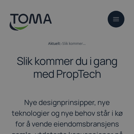
Hopp
til
hovedinnhold
Aktuelt
Slik kommer du i gang med PropTech
Slik kommer du i gang
med PropTech
Nye designprinsipper, nye
teknologier og nye behov står i kø
for å vende eiendomsbransjens