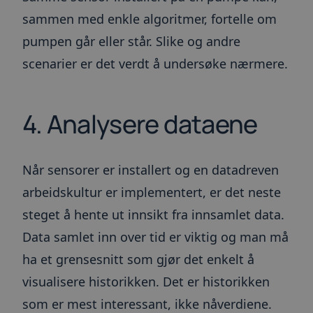
sammen med enkle algoritmer, fortelle om
Forsørger
/
Navn
Utløpsdato
Beskrivel
Domene
pumpen går eller står. Slike og andre
ARRAffinity
Sesjon
Denne
Microsoft
informas
Corporation
scenarier er det verdt å undersøke nærmere.
angis av 
.toma.no
som kjør
Windows 
skyplatt
brukes til
4. Analysere dataene
lastbalan
sikre at 
om besøk
dirigert 
server i 
helst sur
Når sensorer er installert og en datadreven
__cf_bm
30
Denne
Cloudflare Inc.
arbeidskultur er implementert, er det neste
minutter
informas
.blogg.toma.no
Google
brukes til
steget å hente ut innsikt fra innsamlet data.
mellom m
Privacy Policy
roboter. 
Data samlet inn over tid er viktig og man må
gunstig f
for å kun
gyldige r
ha et grensesnitt som gjør det enkelt å
bruken av
visualisere historikken. Det er historikken
__cf_bm
30
Denne
Cloudflare Inc.
minutter
informas
.info.toma.no
som er mest interessant, ikke nåverdiene.
brukes til