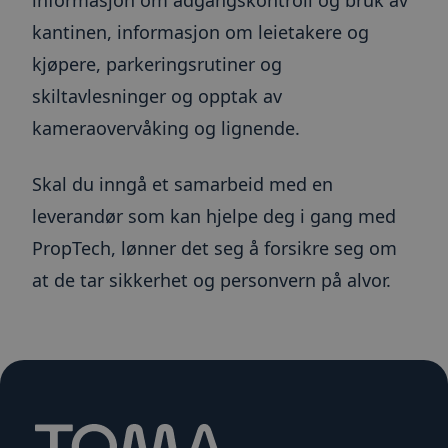
bygget på HubSpot-
plattformen. Det
bcookie
1 år
Dette e
Microsoft
kantinen, informasjon om leietakere og
rapporteres av dem
MSN-pa
Corporation
brukt til analyse av
inform
.linkedin.com
nettsteder.
kjøpere, parkeringsrutiner og
for del
innhol
nettste
skiltavlesninger og opptak av
medier
kameraovervåking og lignende.
UserMatchHistory
1 måned
Denne
LinkedIn
inform
Corporation
brukes 
.linkedin.com
besøken
Skal du inngå et samarbeid med en
releva
kan pre
leverandør som kan hjelpe deg i gang med
basert 
besøke
PropTech, lønner det seg å forsikre seg om
prefera
lidc
1 dag
Dette e
Microsoft
at de tar sikkerhet og personvern på alvor.
MSN-
Corporation
inform
.linkedin.com
som sør
dette n
fungerer
IDE
1 år
Denne
Google LLC
inform
.doubleclick.net
er satt
og utfø
inform
hvorda