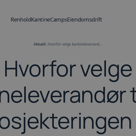
Renhold
Kantine
Camps
Eiendomsdrift
Aktuelt
Hvorfor velge kantineleverandør tidlig i prosjekteringen av bygget
Hvorfor velge
neleverandør ti
osjekteringen