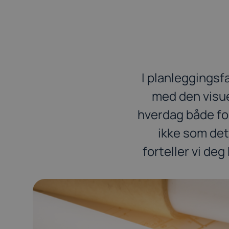
I planleggingsf
med den visue
hverdag både for
ikke som det
forteller vi de