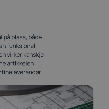
l på plass, både
en funksjonell
en virker kanskje
ne artikkelen
antineleverandør