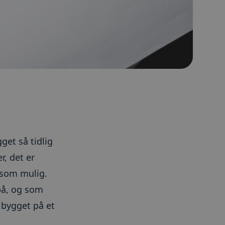
get så tidlig
r, det er
t som mulig.
på, og som
 bygget på et