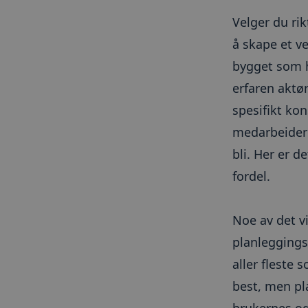
30331265-2
.tom
bscookie
Inc
app
Velger du rik
li_sugr
Li
å skape et ve
.l
_gcl_au
_ga
bygget som he
_cfuvid
.h
erfaren aktør
test_cookie
spesifikt kon
_gid
medarbeidere
_lfa
bli. Her er 
_ga_M54BJS8RR7
AnalyticsSyncHistor
fordel.
__hssrc
_fbp
Noe av det vi
__hssc
planleggingsf
li_gc
aller fleste 
__hstc
best, men pl
NID
brukernes og