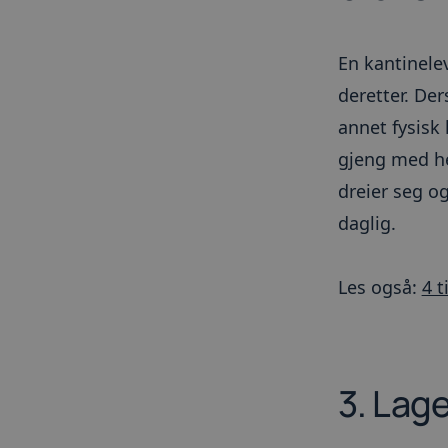
__cf_bm
En kantinele
_GRECAPTCHA
deretter. Der
annet fysisk
__cfruid
gjeng med he
ARRAffinitySameSit
dreier seg o
daglig.
__cfruid
Les også:
4 t
__cf_bm
Fors
Navn
3. Lage
/
Do
Fo
Navn
Navn
Do
Navn
hubspotutk
Hub
_gat_UA-
AWSELBCORS
Inc.
Am