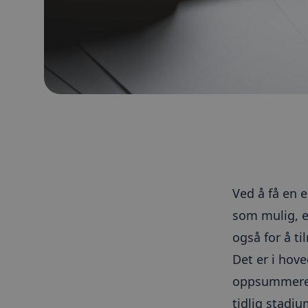
Ved å få en e
som mulig, er
også for å ti
Det er i hov
oppsummerer 
tidlig stadiu