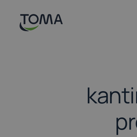
Hopp
til
hovedinnhold
kanti
pr