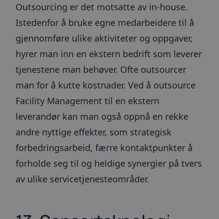
Outsourcing er det motsatte av in-house.
brukerinnlogging og kontoadministrasjon.
Nettstedet kan ikke brukes riktig uten strengt
Istedenfor å bruke egne medarbeidere til å
nødvendige informasjonskapsler.
gjennomføre ulike aktiviteter og oppgaver,
Forsørger
/
Navn
Utløpsdato
Beskrivel
Domene
hyrer man inn en ekstern bedrift som leverer
ARRAffinity
Sesjon
Denne
Microsoft
informas
Corporation
tjenestene man behøver. Ofte outsourcer
angis av 
.toma.no
som kjør
man for å kutte kostnader. Ved å outsource
Windows 
skyplatt
Facility Management til en ekstern
brukes til
lastbalan
sikre at 
leverandør kan man også oppnå en rekke
om besøk
dirigert 
andre nyttige effekter, som strategisk
server i 
helst sur
forbedringsarbeid, færre kontaktpunkter å
__cf_bm
30
Denne
Cloudflare Inc.
forholde seg til og heldige synergier på tvers
minutter
informas
.blogg.toma.no
Google
brukes til
mellom m
av ulike servicetjenesteområder.
Privacy Policy
roboter. 
gunstig f
for å kun
gyldige r
bruken av