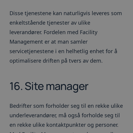
__hstc
6 måneder
Dette
HubSpot
interes
informasjonskapseln
Inc.
releva
er knyttet til nettste
.toma.no
andre n
Disse tjenestene kan naturligvis leveres som
bygget på HubSpot-
plattformen. Det
bcookie
1 år
Dette e
Microsoft
enkeltstående tjenester av ulike
rapporteres av dem
MSN-pa
Corporation
brukt til analyse av
inform
.linkedin.com
leverandører. Fordelen med Facility
nettsteder.
for del
innhol
Management er at man samler
nettste
medier
servicetjenestene i en helhetlig enhet for å
UserMatchHistory
1 måned
Denne
LinkedIn
inform
Corporation
optimalisere driften på tvers av dem.
brukes 
.linkedin.com
besøken
releva
kan pre
basert 
16. Site manager
besøke
prefera
lidc
1 dag
Dette e
Microsoft
MSN-
Corporation
inform
Bedrifter som forholder seg til en rekke ulike
.linkedin.com
som sør
dette n
underleverandører, må også forholde seg til
fungerer
en rekke ulike kontaktpunkter og personer.
IDE
1 år
Denne
Google LLC
inform
.doubleclick.net