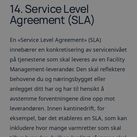
14. Service Level
blir hånd
server i k
Agreement (SLA)
__cfruid
Sesjon
Informas
Cloudflare Inc.
tilknyttet
.blogg.toma.no
som bruke
brukes til
pålitelig 
En «Service Level Agreement» (SLA)
__cf_bm
30
Denne
Cloudflare Inc.
minutter
informas
.hubspot.com
innebærer en konkretisering av servicenivået
brukes til
mellom m
på tjenestene som skal leveres av en Facility
roboter. 
gunstig f
Management-leverandør. Den skal reflektere
for å kun
gyldige r
bruken av
behovene du og næringsbygget eller
anlegget ditt har og har til hensikt å
avstemme forventningene dine opp mot
Forsørger
Forsørger
/
leverandøren. Innen kantinedrift, for
Navn
Navn
Utløpsdato
Utløpsdato
Beskrivelse
Beskrivelse
/
Domene
Domene
Forsørger
eksempel, bør det etableres en SLA, som kan
Navn
Utløpsdato
Beskrivelse
hubspotutk
AWSELBCORS
6 måneder
2 timer
Dette
Informasjonskapsle
HubSpot
Amazon.com
/
Domene
Forsørger
/
Navn
Utløpsdato
Beskriv
informasjonskapselnavne
AWSELB og
Inc.
Inc.
Domene
inkludere hvor mange varmretter som skal
er knyttet til nettsteder
AWSELBCORS er
.toma.no
app.jazz.co
_gat_UA-
.toma.no
57
Dette er en mønster
bygget på HubSpot-
funksjonelt de sam
30331265-2
sekunder
informasjonskapsel s
bscookie
1 år
Brukt a
LinkedIn
plattformen. HubSpot
informasjonskapsle