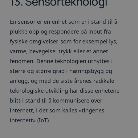
13. Sensorteknologi
__cf_bm
30
Denne
Cloudflare Inc.
minutter
informas
.info.toma.no
brukes til
mellom m
En sensor er en enhet som er i stand til å
roboter. 
gunstig f
for å kun
plukke opp og respondere på input fra
gyldige r
bruken av
fysiske omgivelser, som for eksempel lys,
_GRECAPTCHA
6 måneder
Google r
Google LLC
varme, bevegelse, trykk eller et annet
setter en
www.google.com
informas
(_GRECAP
fenomen. Denne teknologien utnyttes i
den kjøres
risikoana
større og større grad i næringsbygg og
__cfruid
Sesjon
Informas
Cloudflare Inc.
anlegg, og med de siste årenes radikale
tilknyttet
.info.toma.no
som bruke
teknologiske utvikling har disse enhetene
brukes til
pålitelig 
blitt i stand til å kommunisere over
ARRAffinitySameSite
Sesjon
Når du b
Microsoft
Microsof
Corporation
internett, i det som kalles «tingenes
vertsplat
.toma.no
muliggjør
internett» (IoT).
belastnin
sikrer de
informas
at forespø
besøkssøk