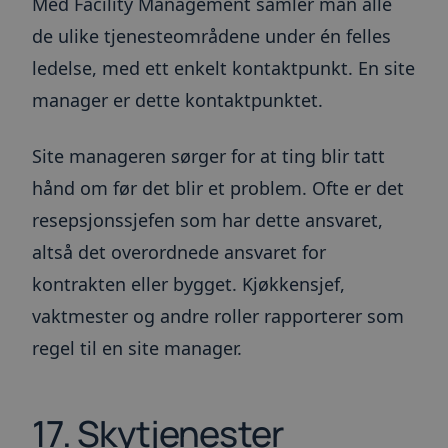
Med Facility Management samler man alle
er satt
og utfø
inform
de ulike tjenesteområdene under én felles
hvorda
sluttbr
ledelse, med ett enkelt kontaktpunkt. En site
nettste
annons
manager er dette kontaktpunktet.
sluttbr
sett fø
nevnte 
Site manageren sørger for at ting blir tatt
_lfa
1 år
Leadfe
Liidio Oy
samler 
.toma.no
hånd om før det blir et problem. Ofte er det
til all
nettste
inkluder
resepsjonssjefen som har dette ansvaret,
besøke
tid bru
altså det overordnede ansvaret for
nettste
kontrakten eller bygget. Kjøkkensjef,
vaktmester og andre roller rapporterer som
regel til en site manager.
17. Skytjenester