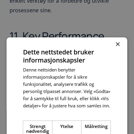
enkelt verktøy for å forbedre og utvikle
prosessene sine.
11. Key Performance
×
Indicator (KPI)
Dette nettstedet bruker
informasjonskapsler
Key Performance Indicators, eller KPI-er, er et
Denne nettsiden benytter
kjent begrep for de fleste. Det er beskrivelser
informasjonskapsler for å sikre
funksjonalitet, analysere trafikk og
av de kriteriene som er viktigst og mest
personlig tilpasset annonser. Velg «Godta»
avgjørende for at en bedrift skal være
for å samtykke til full bruk, eller klikk «Vis
suksessfull. De er med andre ord en form for
detaljer» for å justere hva som samles inn.
Les mer
måleenheter på hvor godt en bedrift eller
avdeling gjør det. De kan være rent
Strengt
Ytelse
Målretting
nødvendig
kvantitative, som for eksempel hvor raskt en