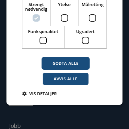
Strengt
Ytelse
Målretting
nødvendig
Kontakt oss
Sentralbord: 09090
Funksjonalitet
Ugradert
Finn kontaktperson
Kontaktskjema
GODTA ALLE
AVVIS ALLE
VIS DETALJER
Tjenester
Strengt nødvendig
Ytelse
Målretting
Jobb
Funksjonalitet
Ugradert