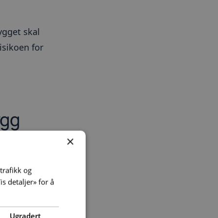
ygget skal
isikoen for
ygg
×
kontroll på
trafikk og
onseptet med
is detaljer» for å
Ugradert