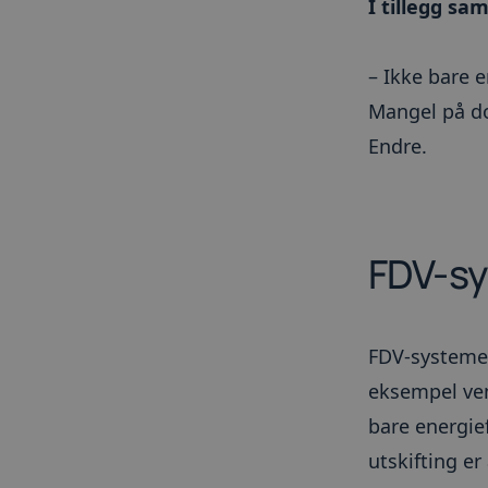
I tillegg s
__cf_bm
– Ikke bare e
_GRECAPTCHA
Mangel på d
__cfruid
Endre.
ARRAffinitySameSit
FDV-sy
__cfruid
__cf_bm
FDV-systemet 
eksempel ven
Fors
Navn
bare energief
/
Do
Fo
Navn
Navn
Do
Navn
utskifting e
hubspotutk
Hub
_gat_UA-
AWSELBCORS
Inc.
Am