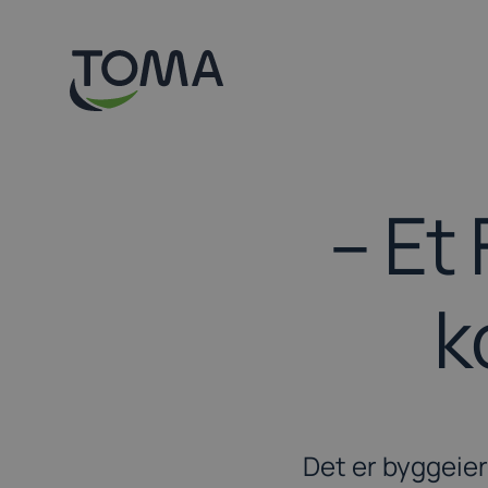
Hopp
til
hovedinnhold
– Et
k
Det er byggeier