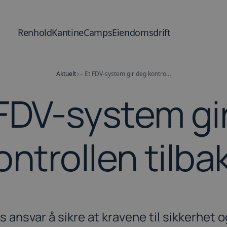
Renhold
Kantine
Camps
Eiendomsdrift
Aktuelt
– Et FDV-system gir deg kontrollen tilbake
 FDV-system gi
ontrollen tilba
s ansvar å sikre at kravene til sikkerhet o