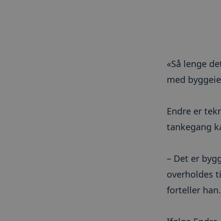
«Så lenge de
med byggeie
Endre er tekn
tankegang k
– Det er bygg
overholdes ti
forteller han.